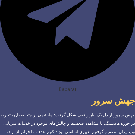
Eaparat
جهش سرور
جهش سرور از دل یک نیاز واقعی شکل گرفت؛ ما، تیمی از متخصصان باتجربه
در حوزه هاستینگ، با مشاهده ضعف‌ها و چالش‌های موجود در خدمات میزبانی
وب ایران، تصمیم گرفتیم تغییری اساسی ایجاد کنیم. هدف ما فراتر از ارائه