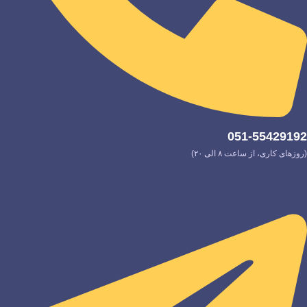
051-55429192
(روزهای کاری، از ساعت ۸ الی ۲۰)