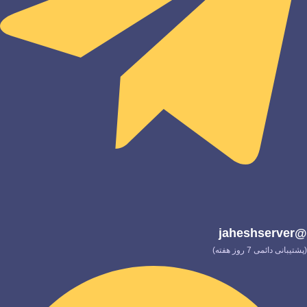
@jaheshserver
(پشتیبانی دائمی 7 روز هفته)