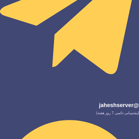
@jaheshserver
(پشتیبانی دائمی 7 روز هفته)