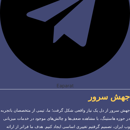
Eaparat
جهش سرور
جهش سرور از دل یک نیاز واقعی شکل گرفت؛ ما، تیمی از متخصصان باتجربه
در حوزه هاستینگ، با مشاهده ضعف‌ها و چالش‌های موجود در خدمات میزبانی
وب ایران، تصمیم گرفتیم تغییری اساسی ایجاد کنیم. هدف ما فراتر از ارائه