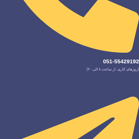
051-55429192
(روزهای کاری، از ساعت ۸ الی ۲۰)