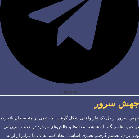
Eaparat
جهش سرور
جهش سرور از دل یک نیاز واقعی شکل گرفت؛ ما، تیمی از متخصصان باتجربه
در حوزه هاستینگ، با مشاهده ضعف‌ها و چالش‌های موجود در خدمات میزبانی
وب ایران، تصمیم گرفتیم تغییری اساسی ایجاد کنیم. هدف ما فراتر از ارائه