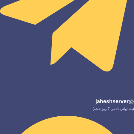
@jaheshserver
(پشتیبانی دائمی 7 روز هفته)