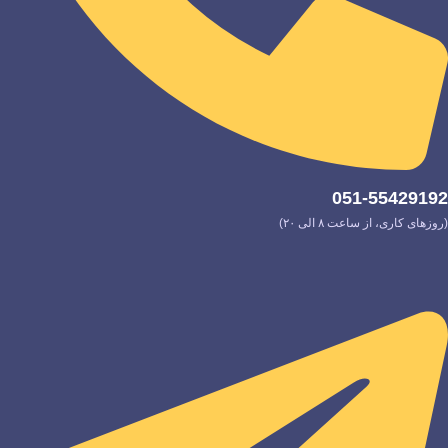
051-55429192
(روزهای کاری، از ساعت ۸ الی ۲۰)