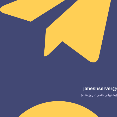
@jaheshserver
(پشتیبانی دائمی 7 روز هفته)