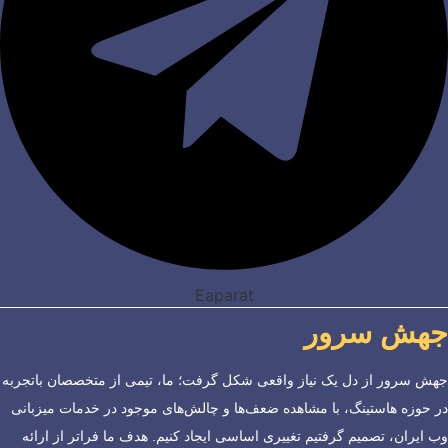
Eaparat
جهش سرور
جهش سرور از دل یک نیاز واقعی شکل گرفت؛ ما، تیمی از متخصصان باتجربه
در حوزه هاستینگ، با مشاهده ضعف‌ها و چالش‌های موجود در خدمات میزبانی
وب ایران، تصمیم گرفتیم تغییری اساسی ایجاد کنیم. هدف ما فراتر از ارائه