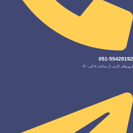
051-55429192
(روزهای کاری، از ساعت ۸ الی ۲۰)