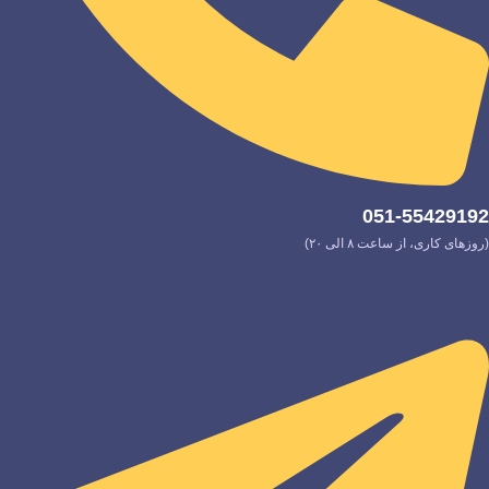
051-55429192
(روزهای کاری، از ساعت ۸ الی ۲۰)