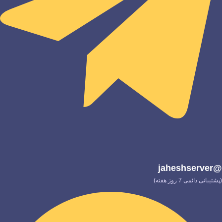
@jaheshserver
(پشتیبانی دائمی 7 روز هفته)