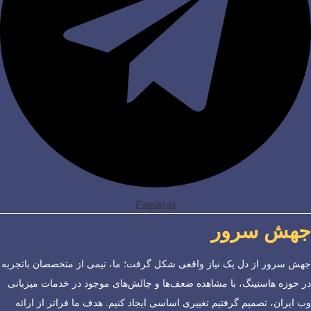
Eaparat
جهش سرور
جهش سرور از دل یک نیاز واقعی شکل گرفت؛ ما، تیمی از متخصصان باتجربه
در حوزه هاستینگ، با مشاهده ضعف‌ها و چالش‌های موجود در خدمات میزبانی
وب ایران، تصمیم گرفتیم تغییری اساسی ایجاد کنیم. هدف ما فراتر از ارائه