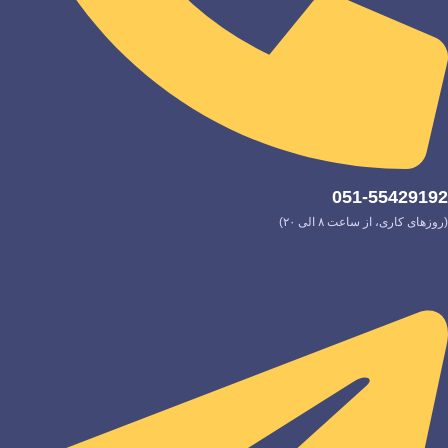
051-55429192
(روزهای کاری، از ساعت ۸ الی ۲۰)