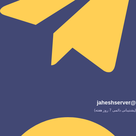
@jaheshserver
(پشتیبانی دائمی 7 روز هفته)