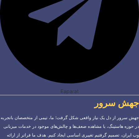
Eaparat
جهش سرور
جهش سرور از دل یک نیاز واقعی شکل گرفت؛ ما، تیمی از متخصصان باتجربه
در حوزه هاستینگ، با مشاهده ضعف‌ها و چالش‌های موجود در خدمات میزبانی
وب ایران، تصمیم گرفتیم تغییری اساسی ایجاد کنیم. هدف ما فراتر از ارائه