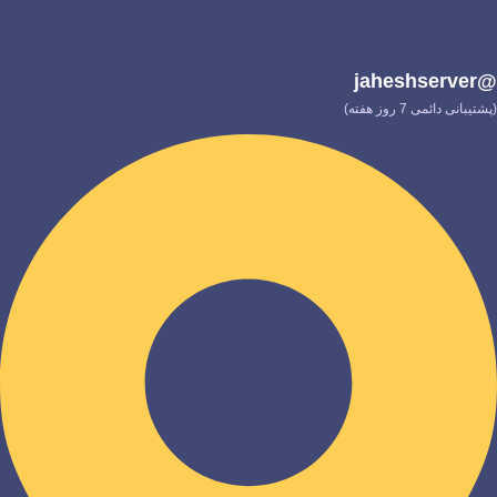
@jaheshserver
(پشتیبانی دائمی 7 روز هفته)