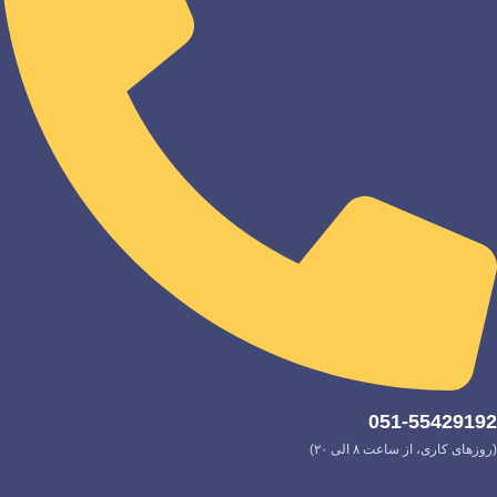
051-55429192
(روزهای کاری، از ساعت ۸ الی ۲۰)