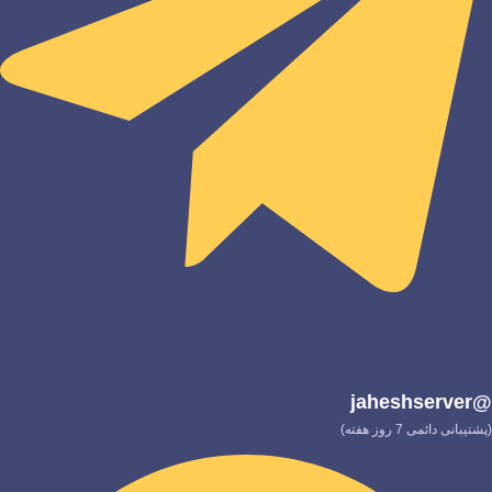
@jaheshserver
(پشتیبانی دائمی 7 روز هفته)