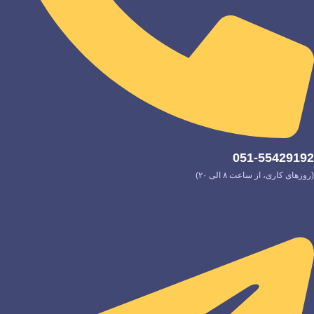
051-55429192
(روزهای کاری، از ساعت ۸ الی ۲۰)