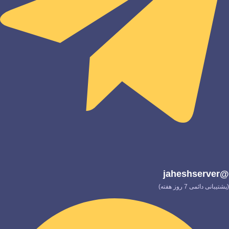
@jaheshserver
(پشتیبانی دائمی 7 روز هفته)