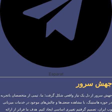
Eaparat
جهش سرور
جهش سرور از دل یک نیاز واقعی شکل گرفت؛ ما، تیمی از متخصصان باتجربه
در حوزه هاستینگ، با مشاهده ضعف‌ها و چالش‌های موجود در خدمات میزبانی
وب ایران، تصمیم گرفتیم تغییری اساسی ایجاد کنیم. هدف ما فراتر از ارائه