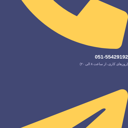
051-55429192
(روزهای کاری، از ساعت ۸ الی ۲۰)