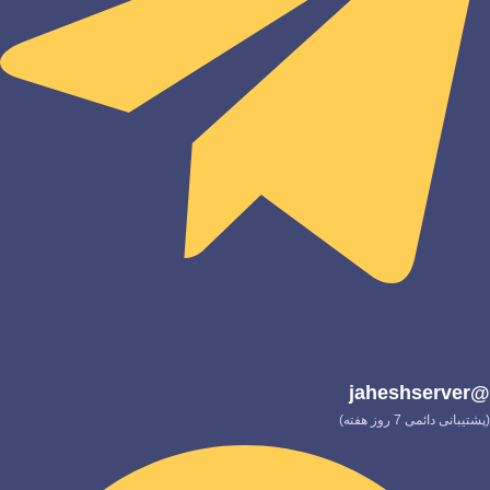
@jaheshserver
(پشتیبانی دائمی 7 روز هفته)