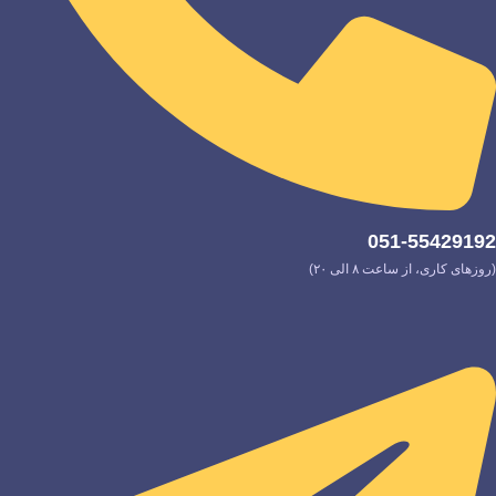
051-55429192
(روزهای کاری، از ساعت ۸ الی ۲۰)