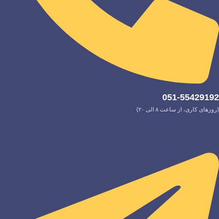
051-55429192
(روزهای کاری، از ساعت ۸ الی ۲۰)