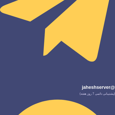
@jaheshserver
(پشتیبانی دائمی 7 روز هفته)