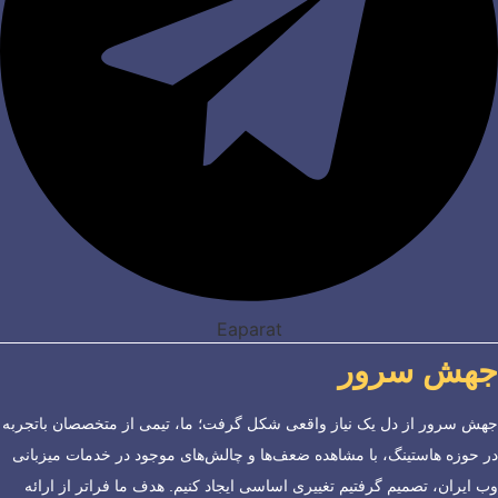
Eaparat
جهش سرور
جهش سرور از دل یک نیاز واقعی شکل گرفت؛ ما، تیمی از متخصصان باتجربه
در حوزه هاستینگ، با مشاهده ضعف‌ها و چالش‌های موجود در خدمات میزبانی
وب ایران، تصمیم گرفتیم تغییری اساسی ایجاد کنیم. هدف ما فراتر از ارائه