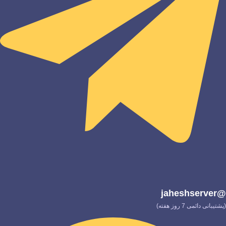
@jaheshserver
(پشتیبانی دائمی 7 روز هفته)