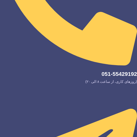
051-55429192
(روزهای کاری، از ساعت ۸ الی ۲۰)