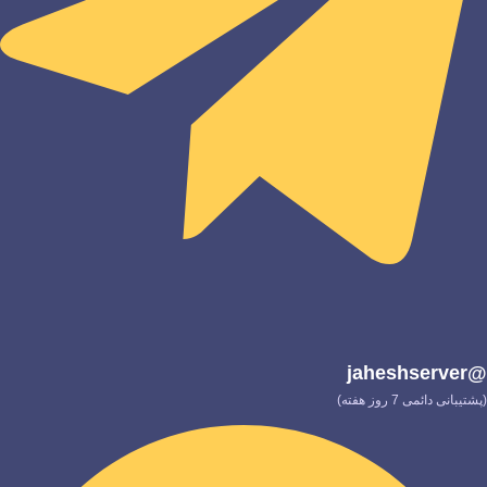
@jaheshserver
(پشتیبانی دائمی 7 روز هفته)