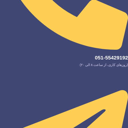
051-55429192
(روزهای کاری، از ساعت ۸ الی ۲۰)