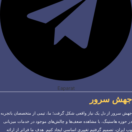
Eaparat
جهش سرور
جهش سرور از دل یک نیاز واقعی شکل گرفت؛ ما، تیمی از متخصصان باتجربه
در حوزه هاستینگ، با مشاهده ضعف‌ها و چالش‌های موجود در خدمات میزبانی
وب ایران، تصمیم گرفتیم تغییری اساسی ایجاد کنیم. هدف ما فراتر از ارائه