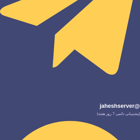
@jaheshserver
(پشتیبانی دائمی 7 روز هفته)