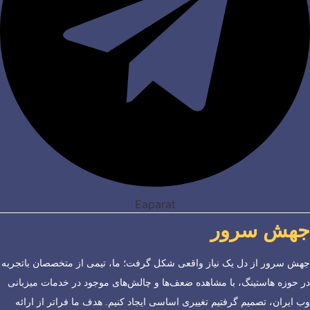
Eaparat
جهش سرور
جهش سرور از دل یک نیاز واقعی شکل گرفت؛ ما، تیمی از متخصصان باتجربه
در حوزه هاستینگ، با مشاهده ضعف‌ها و چالش‌های موجود در خدمات میزبانی
وب ایران، تصمیم گرفتیم تغییری اساسی ایجاد کنیم. هدف ما فراتر از ارائه