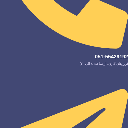
051-55429192
(روزهای کاری، از ساعت ۸ الی ۲۰)