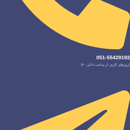
051-55429192
(روزهای کاری، از ساعت ۸ الی ۲۰)