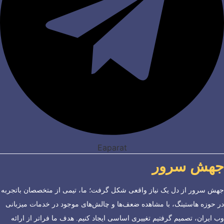
Eaparat
جهش سرور
جهش سرور از دل یک نیاز واقعی شکل گرفت؛ ما، تیمی از متخصصان باتجربه
در حوزه هاستینگ، با مشاهده ضعف‌ها و چالش‌های موجود در خدمات میزبانی
وب ایران، تصمیم گرفتیم تغییری اساسی ایجاد کنیم. هدف ما فراتر از ارائه