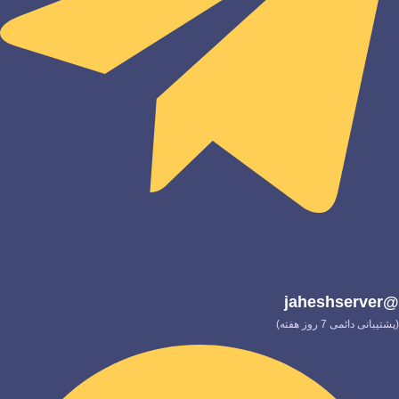
@jaheshserver
(پشتیبانی دائمی 7 روز هفته)