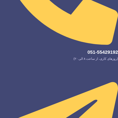
051-55429192
(روزهای کاری، از ساعت ۸ الی ۲۰)