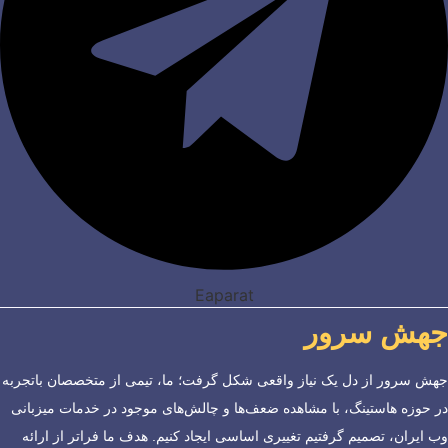
Eaparat
جهش سرور
جهش سرور از دل یک نیاز واقعی شکل گرفت؛ ما، تیمی از متخصصان باتجربه
در حوزه هاستینگ، با مشاهده ضعف‌ها و چالش‌های موجود در خدمات میزبانی
وب ایران، تصمیم گرفتیم تغییری اساسی ایجاد کنیم. هدف ما فراتر از ارائه