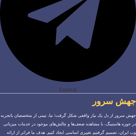
Eaparat
جهش سرور
جهش سرور از دل یک نیاز واقعی شکل گرفت؛ ما، تیمی از متخصصان باتجربه
در حوزه هاستینگ، با مشاهده ضعف‌ها و چالش‌های موجود در خدمات میزبانی
وب ایران، تصمیم گرفتیم تغییری اساسی ایجاد کنیم. هدف ما فراتر از ارائه