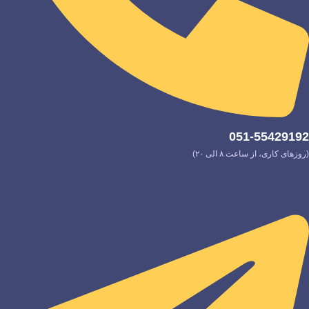
051-55429192
(روزهای کاری، از ساعت ۸ الی ۲۰)