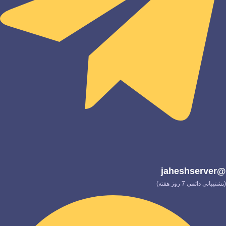
@jaheshserver
(پشتیبانی دائمی 7 روز هفته)