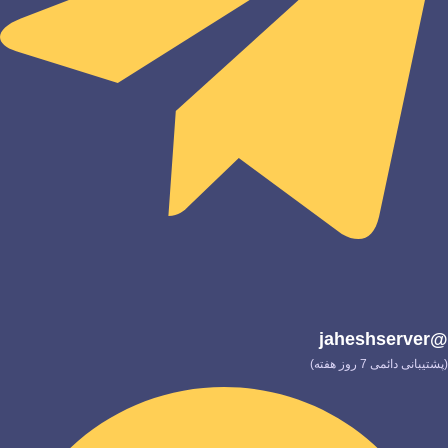
@jaheshserver
(پشتیبانی دائمی 7 روز هفته)