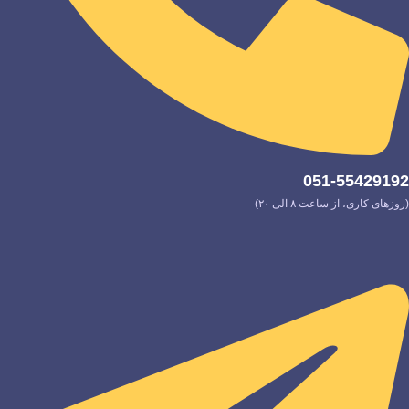
051-55429192
(روزهای کاری، از ساعت ۸ الی ۲۰)