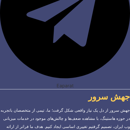
Eaparat
جهش سرور
جهش سرور از دل یک نیاز واقعی شکل گرفت؛ ما، تیمی از متخصصان باتجربه
در حوزه هاستینگ، با مشاهده ضعف‌ها و چالش‌های موجود در خدمات میزبانی
وب ایران، تصمیم گرفتیم تغییری اساسی ایجاد کنیم. هدف ما فراتر از ارائه