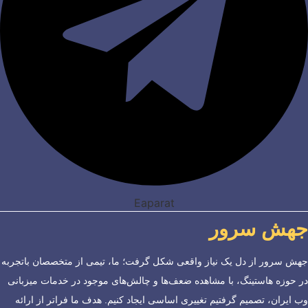
Eaparat
جهش سرور
جهش سرور از دل یک نیاز واقعی شکل گرفت؛ ما، تیمی از متخصصان باتجربه
در حوزه هاستینگ، با مشاهده ضعف‌ها و چالش‌های موجود در خدمات میزبانی
وب ایران، تصمیم گرفتیم تغییری اساسی ایجاد کنیم. هدف ما فراتر از ارائه