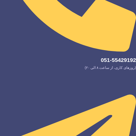
051-55429192
(روزهای کاری، از ساعت ۸ الی ۲۰)