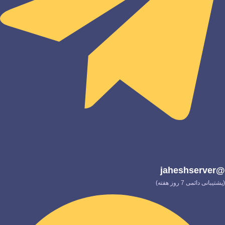
@jaheshserver
(پشتیبانی دائمی 7 روز هفته)