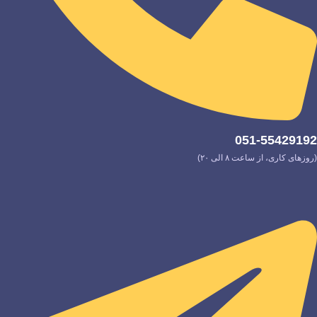
051-55429192
(روزهای کاری، از ساعت ۸ الی ۲۰)