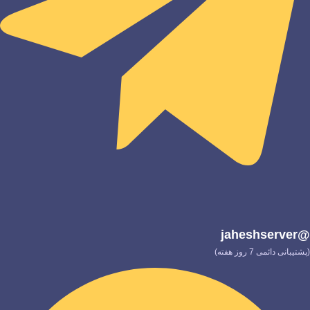
@jaheshserver
(پشتیبانی دائمی 7 روز هفته)