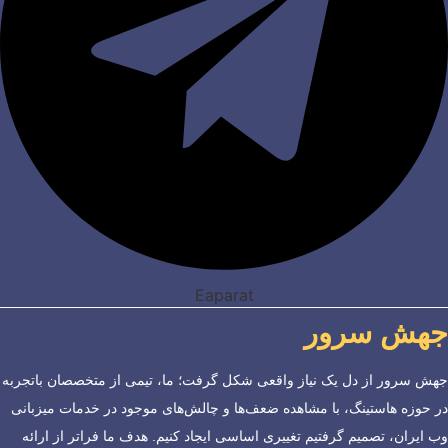
Eaparat
جهش سرور
جهش سرور از دل یک نیاز واقعی شکل گرفت؛ ما، تیمی از متخصصان باتجربه
در حوزه هاستینگ، با مشاهده ضعف‌ها و چالش‌های موجود در خدمات میزبانی
وب ایران، تصمیم گرفتیم تغییری اساسی ایجاد کنیم. هدف ما فراتر از ارائه