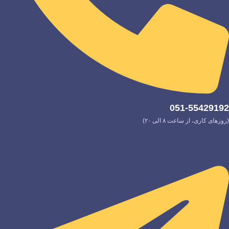
051-55429192
(روزهای کاری، از ساعت ۸ الی ۲۰)