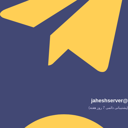
@jaheshserver
(پشتیبانی دائمی 7 روز هفته)