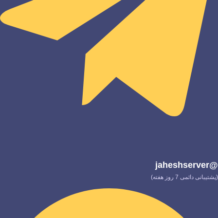
@jaheshserver
(پشتیبانی دائمی 7 روز هفته)