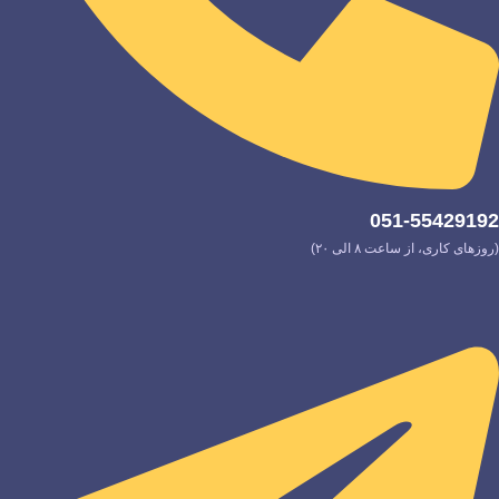
051-55429192
(روزهای کاری، از ساعت ۸ الی ۲۰)