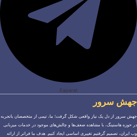
Eaparat
جهش سرور
جهش سرور از دل یک نیاز واقعی شکل گرفت؛ ما، تیمی از متخصصان باتجربه
در حوزه هاستینگ، با مشاهده ضعف‌ها و چالش‌های موجود در خدمات میزبانی
وب ایران، تصمیم گرفتیم تغییری اساسی ایجاد کنیم. هدف ما فراتر از ارائه