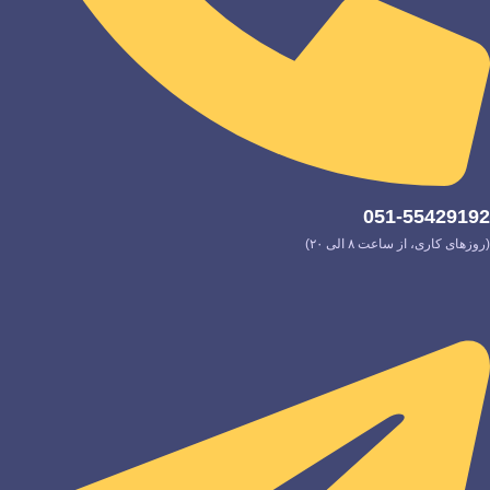
051-55429192
(روزهای کاری، از ساعت ۸ الی ۲۰)