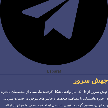
Eaparat
جهش سرور
جهش سرور از دل یک نیاز واقعی شکل گرفت؛ ما، تیمی از متخصصان باتجربه
در حوزه هاستینگ، با مشاهده ضعف‌ها و چالش‌های موجود در خدمات میزبانی
وب ایران، تصمیم گرفتیم تغییری اساسی ایجاد کنیم. هدف ما فراتر از ارائه