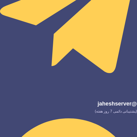
@jaheshserver
(پشتیبانی دائمی 7 روز هفته)