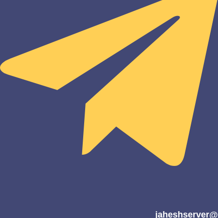
@jaheshserver