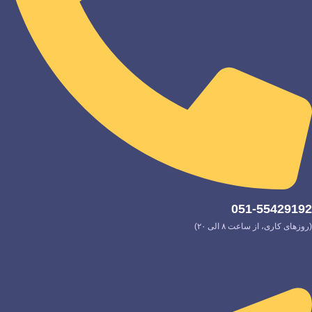
051-55429192
(روزهای کاری، از ساعت ۸ الی ۲۰)