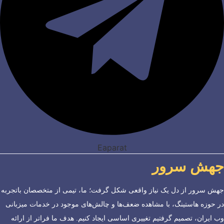
Eaparat
جهش سرور
جهش سرور از دل یک نیاز واقعی شکل گرفت؛ ما، تیمی از متخصصان باتجربه
در حوزه هاستینگ، با مشاهده ضعف‌ها و چالش‌های موجود در خدمات میزبانی
وب ایران، تصمیم گرفتیم تغییری اساسی ایجاد کنیم. هدف ما فراتر از ارائه