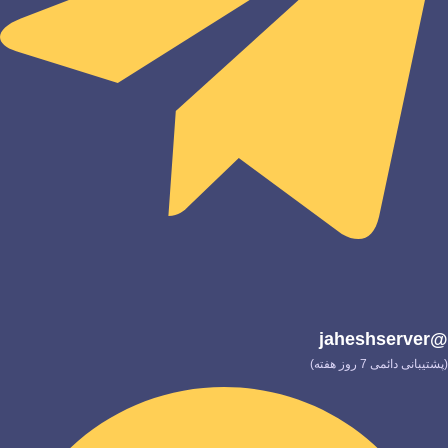
@jaheshserver
(پشتیبانی دائمی 7 روز هفته)