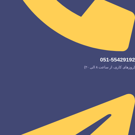
051-55429192
(روزهای کاری، از ساعت ۸ الی ۲۰)