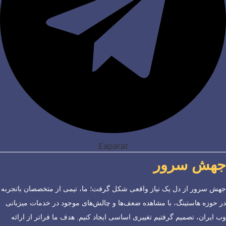
Eaparat
جهش سرور
جهش سرور از دل یک نیاز واقعی شکل گرفت؛ ما، تیمی از متخصصان باتجربه
در حوزه هاستینگ، با مشاهده ضعف‌ها و چالش‌های موجود در خدمات میزبانی
وب ایران، تصمیم گرفتیم تغییری اساسی ایجاد کنیم. هدف ما فراتر از ارائه