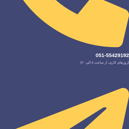
051-55429192
(روزهای کاری، از ساعت ۸ الی ۲۰)