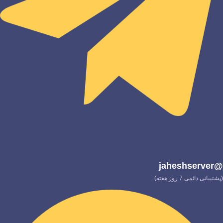
@jaheshserver
(پشتیبانی دائمی 7 روز هفته)