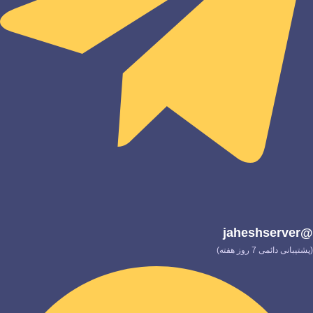
@jaheshserver
(پشتیبانی دائمی 7 روز هفته)