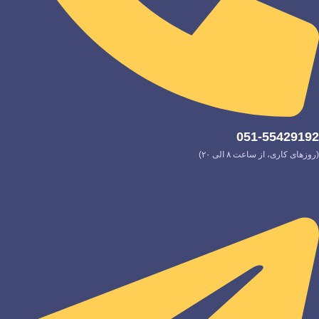
051-55429192
(روزهای کاری، از ساعت ۸ الی ۲۰)