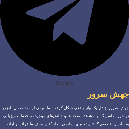
Eaparat
جهش سرور
جهش سرور از دل یک نیاز واقعی شکل گرفت؛ ما، تیمی از متخصصان باتجربه
در حوزه هاستینگ، با مشاهده ضعف‌ها و چالش‌های موجود در خدمات میزبانی
وب ایران، تصمیم گرفتیم تغییری اساسی ایجاد کنیم. هدف ما فراتر از ارائه