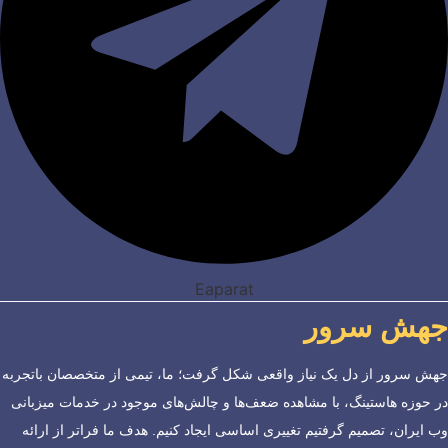
Eaparat
جهش سرور
جهش سرور از دل یک نیاز واقعی شکل گرفت؛ ما، تیمی از متخصصان باتجربه
در حوزه هاستینگ، با مشاهده ضعف‌ها و چالش‌های موجود در خدمات میزبانی
وب ایران، تصمیم گرفتیم تغییری اساسی ایجاد کنیم. هدف ما فراتر از ارائه