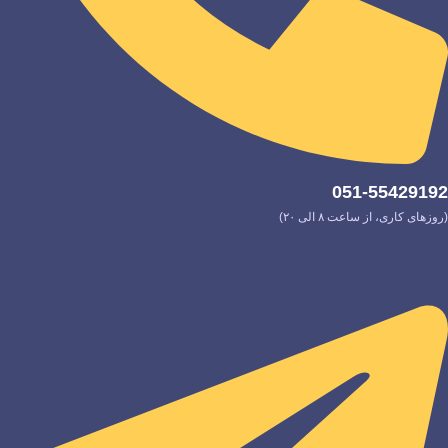
051-55429192
(روزهای کاری، از ساعت ۸ الی ۲۰)