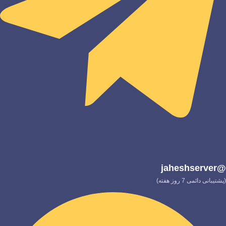
@jaheshserver
(پشتیبانی دائمی 7 روز هفته)