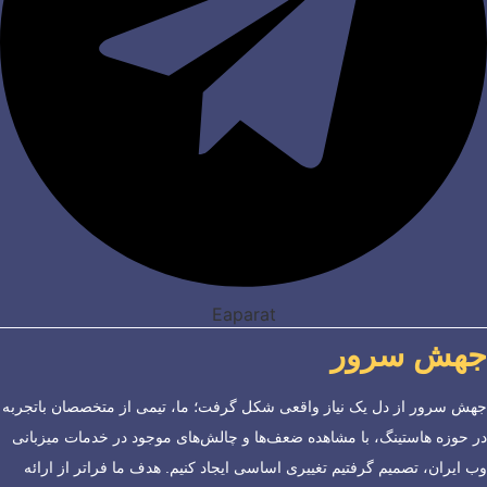
Eaparat
جهش سرور
جهش سرور از دل یک نیاز واقعی شکل گرفت؛ ما، تیمی از متخصصان باتجربه
در حوزه هاستینگ، با مشاهده ضعف‌ها و چالش‌های موجود در خدمات میزبانی
وب ایران، تصمیم گرفتیم تغییری اساسی ایجاد کنیم. هدف ما فراتر از ارائه