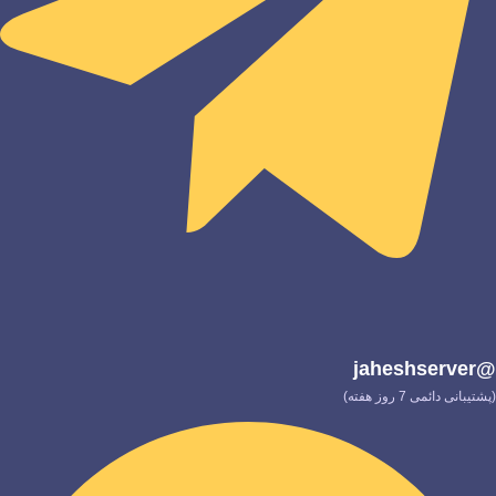
@jaheshserver
(پشتیبانی دائمی 7 روز هفته)