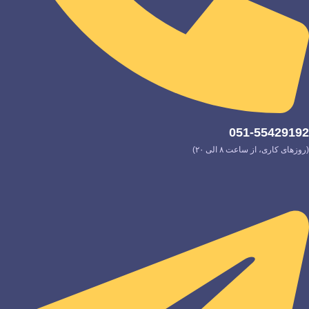
051-55429192
(روزهای کاری، از ساعت ۸ الی ۲۰)