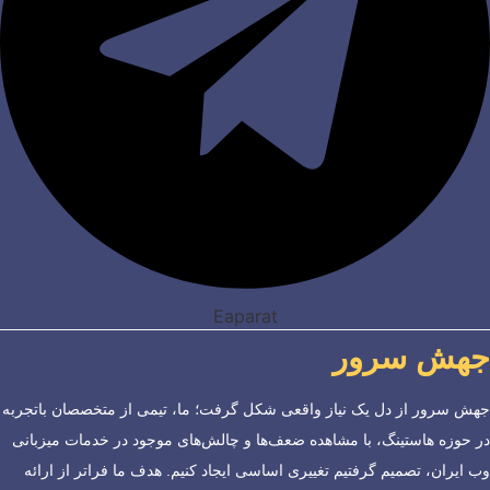
Eaparat
جهش سرور
جهش سرور از دل یک نیاز واقعی شکل گرفت؛ ما، تیمی از متخصصان باتجربه
در حوزه هاستینگ، با مشاهده ضعف‌ها و چالش‌های موجود در خدمات میزبانی
وب ایران، تصمیم گرفتیم تغییری اساسی ایجاد کنیم. هدف ما فراتر از ارائه