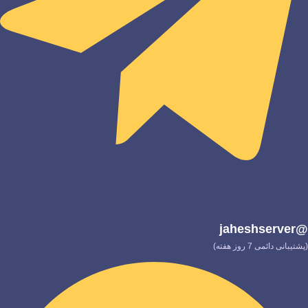
@jaheshserver
(پشتیبانی دائمی 7 روز هفته)