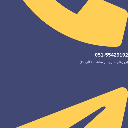
051-55429192
(روزهای کاری، از ساعت ۸ الی ۲۰)