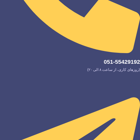
051-55429192
(روزهای کاری، از ساعت ۸ الی ۲۰)