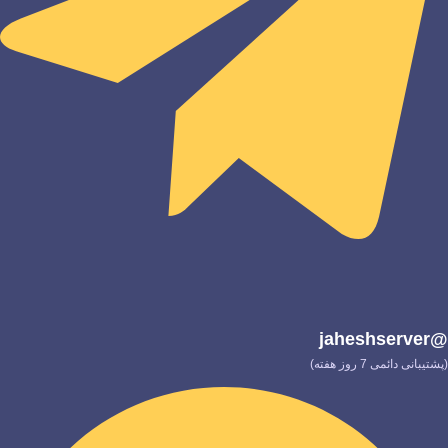
@jaheshserver
(پشتیبانی دائمی 7 روز هفته)