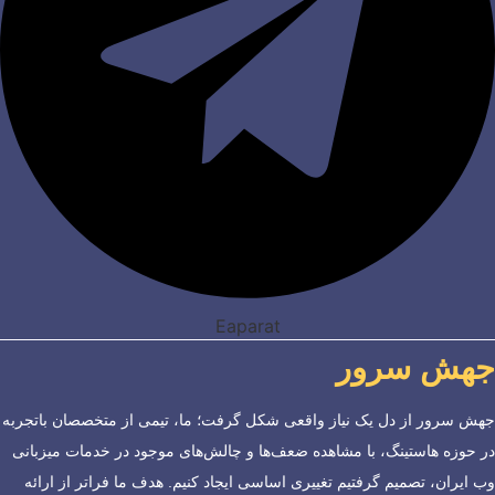
Eaparat
جهش سرور
جهش سرور از دل یک نیاز واقعی شکل گرفت؛ ما، تیمی از متخصصان باتجربه
در حوزه هاستینگ، با مشاهده ضعف‌ها و چالش‌های موجود در خدمات میزبانی
وب ایران، تصمیم گرفتیم تغییری اساسی ایجاد کنیم. هدف ما فراتر از ارائه