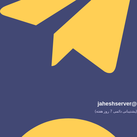
@jaheshserver
(پشتیبانی دائمی 7 روز هفته)