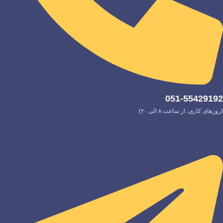
051-55429192
(روزهای کاری، از ساعت ۸ الی ۲۰)