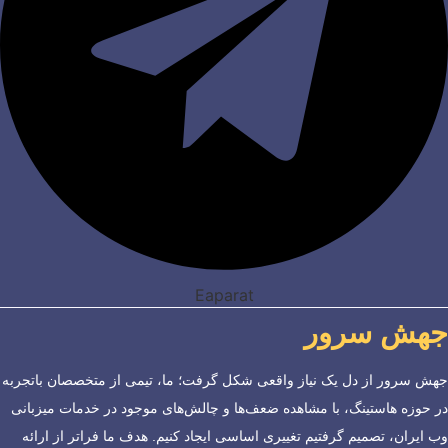
Eaparat
جهش سرور
جهش سرور از دل یک نیاز واقعی شکل گرفت؛ ما، تیمی از متخصصان باتجربه
در حوزه هاستینگ، با مشاهده ضعف‌ها و چالش‌های موجود در خدمات میزبانی
وب ایران، تصمیم گرفتیم تغییری اساسی ایجاد کنیم. هدف ما فراتر از ارائه