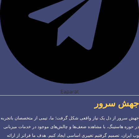
Eaparat
جهش سرور
جهش سرور از دل یک نیاز واقعی شکل گرفت؛ ما، تیمی از متخصصان باتجربه
در حوزه هاستینگ، با مشاهده ضعف‌ها و چالش‌های موجود در خدمات میزبانی
وب ایران، تصمیم گرفتیم تغییری اساسی ایجاد کنیم. هدف ما فراتر از ارائه