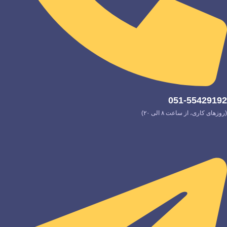
051-55429192
(روزهای کاری، از ساعت ۸ الی ۲۰)