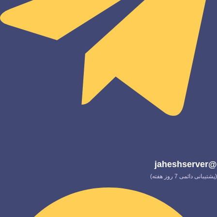
@jaheshserver
(پشتیبانی دائمی 7 روز هفته)