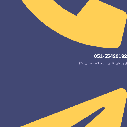
051-55429192
(روزهای کاری، از ساعت ۸ الی ۲۰)