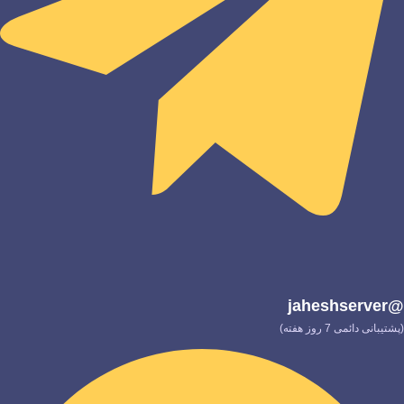
@jaheshserver
(پشتیبانی دائمی 7 روز هفته)