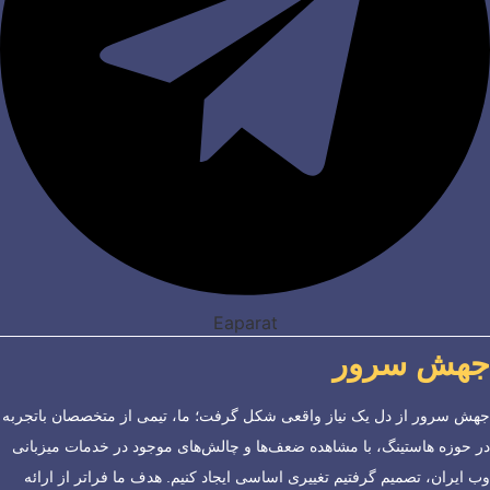
Eaparat
جهش سرور
جهش سرور از دل یک نیاز واقعی شکل گرفت؛ ما، تیمی از متخصصان باتجربه
در حوزه هاستینگ، با مشاهده ضعف‌ها و چالش‌های موجود در خدمات میزبانی
وب ایران، تصمیم گرفتیم تغییری اساسی ایجاد کنیم. هدف ما فراتر از ارائه