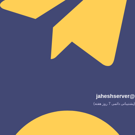
@jaheshserver
(پشتیبانی دائمی 7 روز هفته)