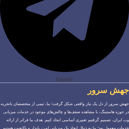
Eaparat
جهش سرور
جهش سرور از دل یک نیاز واقعی شکل گرفت؛ ما، تیمی از متخصصان باتجربه
در حوزه هاستینگ، با مشاهده ضعف‌ها و چالش‌های موجود در خدمات میزبانی
وب ایران، تصمیم گرفتیم تغییری اساسی ایجاد کنیم. هدف ما فراتر از ارائه
خدمات معمول بود؛ ما به دنبال ایجاد یک میزبانی امن، پایدار و باکیفیت هستیم