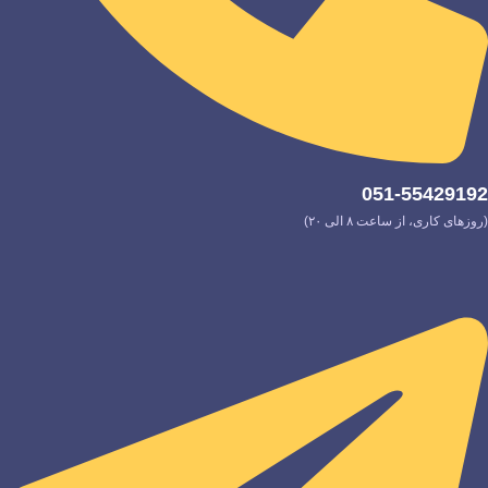
051-55429192
(روزهای کاری، از ساعت ۸ الی ۲۰)