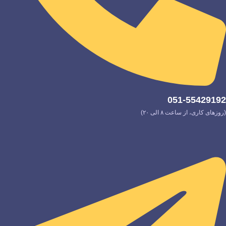
051-55429192
(روزهای کاری، از ساعت ۸ الی ۲۰)