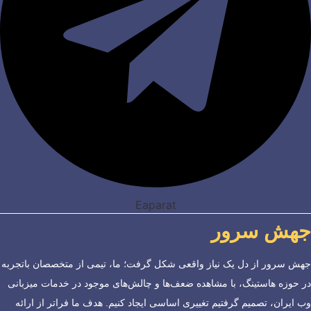
Eaparat
جهش سرور
جهش سرور از دل یک نیاز واقعی شکل گرفت؛ ما، تیمی از متخصصان باتجربه
در حوزه هاستینگ، با مشاهده ضعف‌ها و چالش‌های موجود در خدمات میزبانی
وب ایران، تصمیم گرفتیم تغییری اساسی ایجاد کنیم. هدف ما فراتر از ارائه