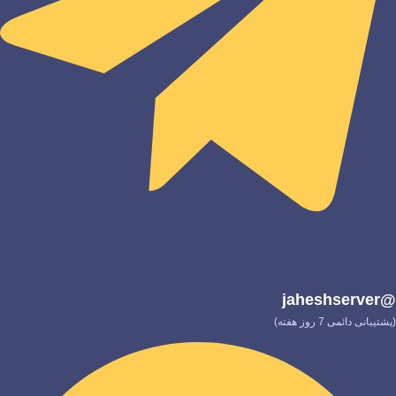
@jaheshserver
(پشتیبانی دائمی 7 روز هفته)