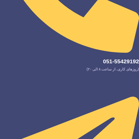
051-55429192
(روزهای کاری، از ساعت ۸ الی ۲۰)