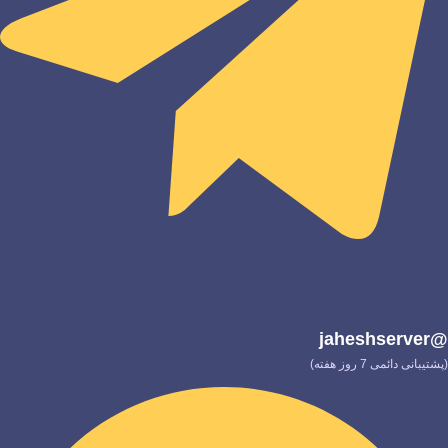
@jaheshserver
(پشتیبانی دائمی 7 روز هفته)