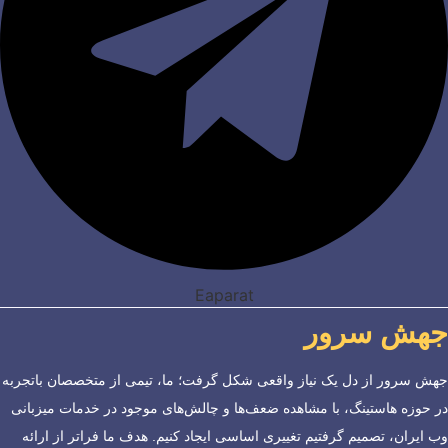
Eaparat
جهش سرور
جهش سرور از دل یک نیاز واقعی شکل گرفت؛ ما، تیمی از متخصصان باتجربه
در حوزه هاستینگ، با مشاهده ضعف‌ها و چالش‌های موجود در خدمات میزبانی
وب ایران، تصمیم گرفتیم تغییری اساسی ایجاد کنیم. هدف ما فراتر از ارائه