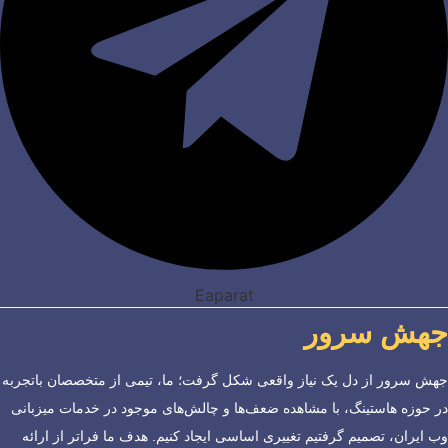
Eaparat
جهش سرور
جهش سرور از دل یک نیاز واقعی شکل گرفت؛ ما، تیمی از متخصصان باتجربه
در حوزه هاستینگ، با مشاهده ضعف‌ها و چالش‌های موجود در خدمات میزبانی
وب ایران، تصمیم گرفتیم تغییری اساسی ایجاد کنیم. هدف ما فراتر از ارائه