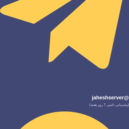
@jaheshserver
(پشتیبانی دائمی 7 روز هفته)