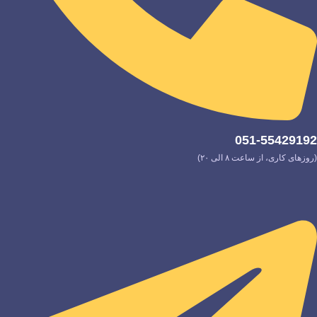
051-55429192
(روزهای کاری، از ساعت ۸ الی ۲۰)