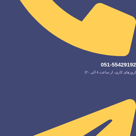
051-55429192
(روزهای کاری، از ساعت ۸ الی ۲۰)