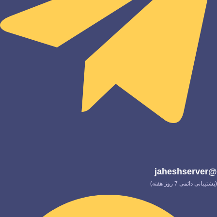
@jaheshserver
(پشتیبانی دائمی 7 روز هفته)