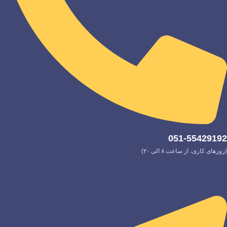
051-55429192
(روزهای کاری، از ساعت ۸ الی ۲۰)