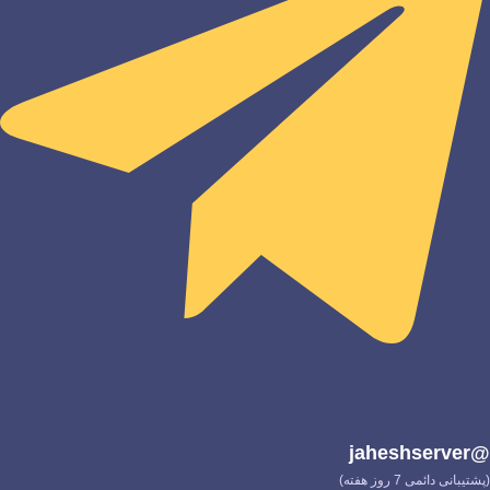
@jaheshserver
(پشتیبانی دائمی 7 روز هفته)