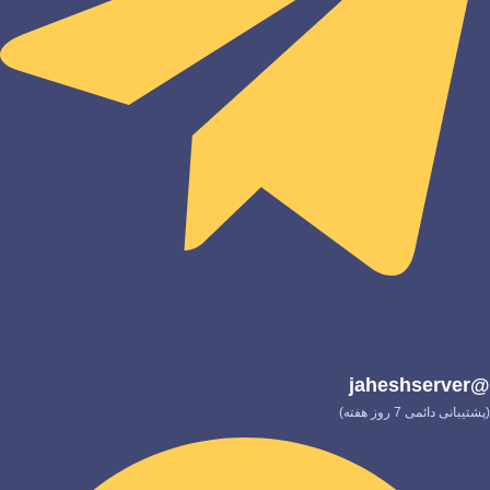
@jaheshserver
(پشتیبانی دائمی 7 روز هفته)