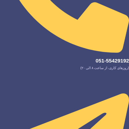
051-55429192
(روزهای کاری، از ساعت ۸ الی ۲۰)