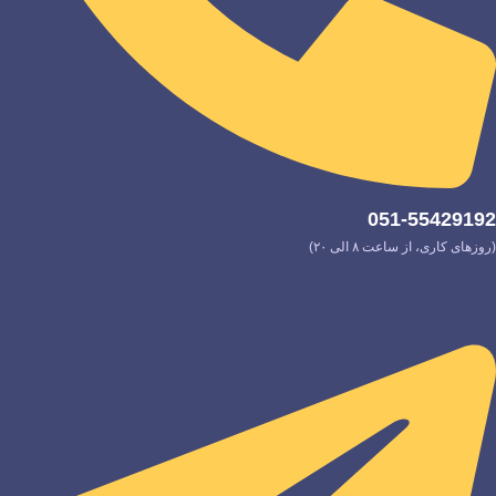
051-55429192
(روزهای کاری، از ساعت ۸ الی ۲۰)