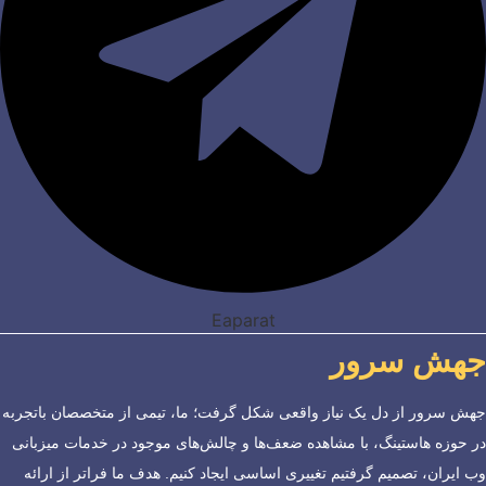
Eaparat
جهش سرور
جهش سرور از دل یک نیاز واقعی شکل گرفت؛ ما، تیمی از متخصصان باتجربه
در حوزه هاستینگ، با مشاهده ضعف‌ها و چالش‌های موجود در خدمات میزبانی
وب ایران، تصمیم گرفتیم تغییری اساسی ایجاد کنیم. هدف ما فراتر از ارائه