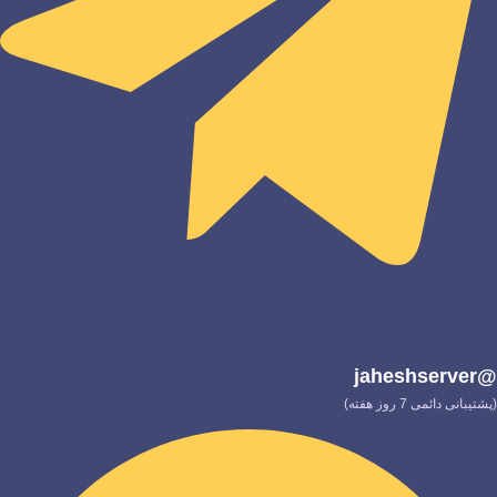
@jaheshserver
(پشتیبانی دائمی 7 روز هفته)