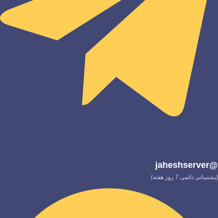
@jaheshserver
(پشتیبانی دائمی 7 روز هفته)