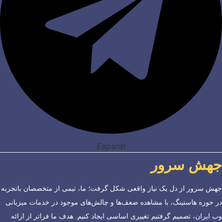
Eaparat
جهش سرور
جهش سرور از دل یک نیاز واقعی شکل گرفت؛ ما، تیمی از متخصصان باتجربه
در حوزه هاستینگ، با مشاهده ضعف‌ها و چالش‌های موجود در خدمات میزبانی
وب ایران، تصمیم گرفتیم تغییری اساسی ایجاد کنیم. هدف ما فراتر از ارائه