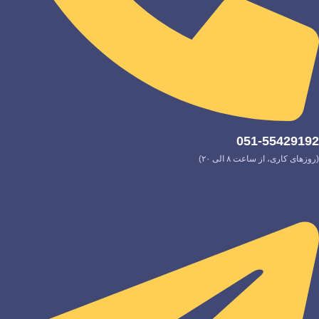
051-55429192
(روزهای کاری، از ساعت ۸ الی ۲۰)