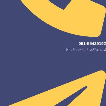
051-55429192
(روزهای کاری، از ساعت ۸ الی ۲۰)