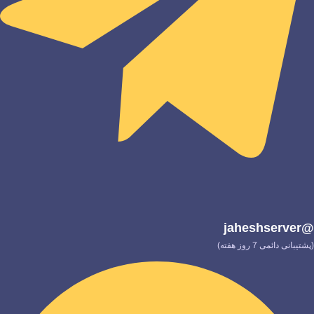
@jaheshserver
(پشتیبانی دائمی 7 روز هفته)