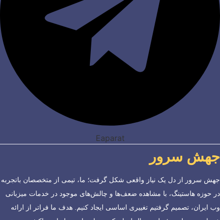
Eaparat
جهش سرور
جهش سرور از دل یک نیاز واقعی شکل گرفت؛ ما، تیمی از متخصصان باتجربه
در حوزه هاستینگ، با مشاهده ضعف‌ها و چالش‌های موجود در خدمات میزبانی
وب ایران، تصمیم گرفتیم تغییری اساسی ایجاد کنیم. هدف ما فراتر از ارائه