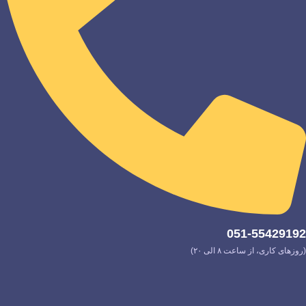
051-55429192
(روزهای کاری، از ساعت ۸ الی ۲۰)