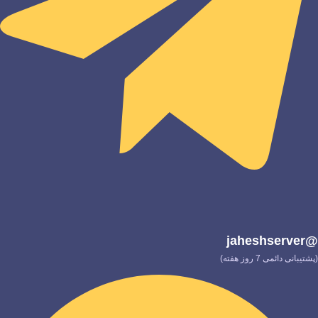
@jaheshserver
(پشتیبانی دائمی 7 روز هفته)