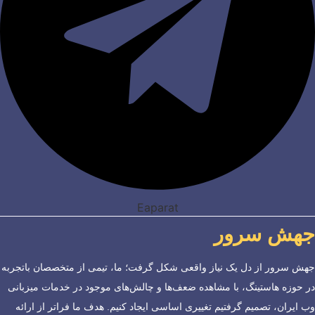
Eaparat
جهش سرور
جهش سرور از دل یک نیاز واقعی شکل گرفت؛ ما، تیمی از متخصصان باتجربه
در حوزه هاستینگ، با مشاهده ضعف‌ها و چالش‌های موجود در خدمات میزبانی
وب ایران، تصمیم گرفتیم تغییری اساسی ایجاد کنیم. هدف ما فراتر از ارائه