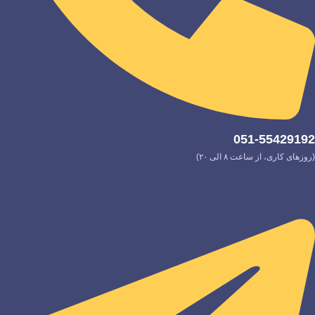
051-55429192
(روزهای کاری، از ساعت ۸ الی ۲۰)