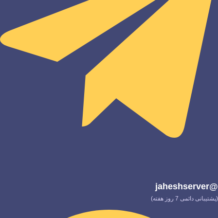
@jaheshserver
(پشتیبانی دائمی 7 روز هفته)