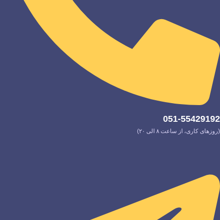
051-55429192
(روزهای کاری، از ساعت ۸ الی ۲۰)