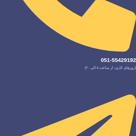
051-55429192
(روزهای کاری، از ساعت ۸ الی ۲۰)