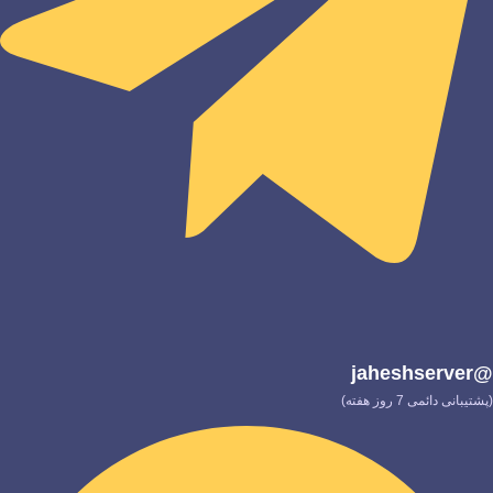
@jaheshserver
(پشتیبانی دائمی 7 روز هفته)