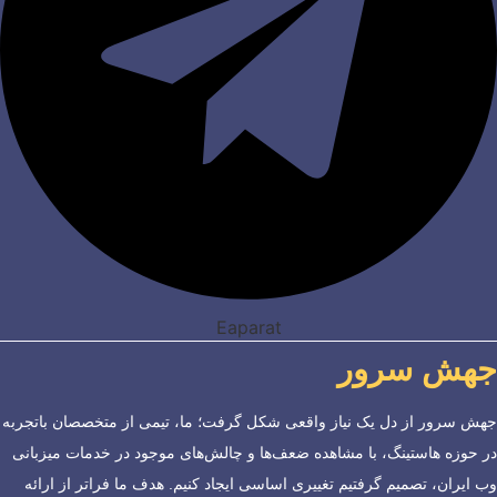
Eaparat
جهش سرور
جهش سرور از دل یک نیاز واقعی شکل گرفت؛ ما، تیمی از متخصصان باتجربه
در حوزه هاستینگ، با مشاهده ضعف‌ها و چالش‌های موجود در خدمات میزبانی
وب ایران، تصمیم گرفتیم تغییری اساسی ایجاد کنیم. هدف ما فراتر از ارائه