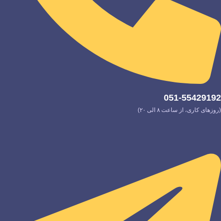
051-55429192
(روزهای کاری، از ساعت ۸ الی ۲۰)