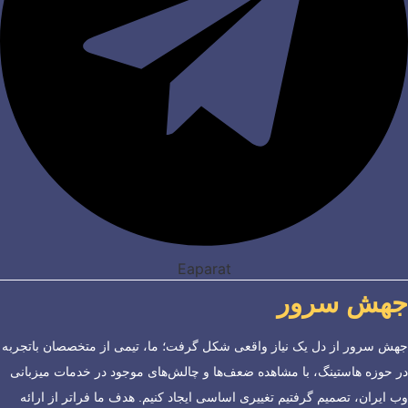
Eaparat
جهش سرور
جهش سرور از دل یک نیاز واقعی شکل گرفت؛ ما، تیمی از متخصصان باتجربه
در حوزه هاستینگ، با مشاهده ضعف‌ها و چالش‌های موجود در خدمات میزبانی
وب ایران، تصمیم گرفتیم تغییری اساسی ایجاد کنیم. هدف ما فراتر از ارائه