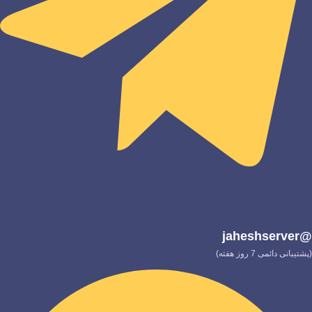
@jaheshserver
(پشتیبانی دائمی 7 روز هفته)