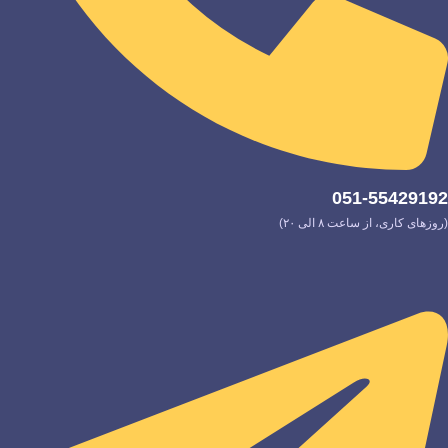
051-55429192
(روزهای کاری، از ساعت ۸ الی ۲۰)