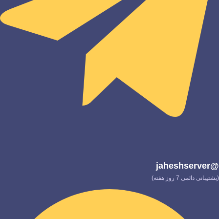
@jaheshserver
(پشتیبانی دائمی 7 روز هفته)