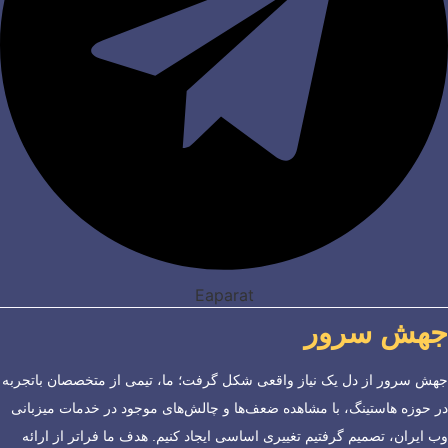
Eaparat
جهش سرور
جهش سرور از دل یک نیاز واقعی شکل گرفت؛ ما، تیمی از متخصصان باتجربه
در حوزه هاستینگ، با مشاهده ضعف‌ها و چالش‌های موجود در خدمات میزبانی
وب ایران، تصمیم گرفتیم تغییری اساسی ایجاد کنیم. هدف ما فراتر از ارائه